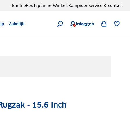
- km file
Routeplanner
Winkels
Kampioen
Service & contact
Inloggen
ap
Zakelijk
 Rugzak - 15.6 Inch