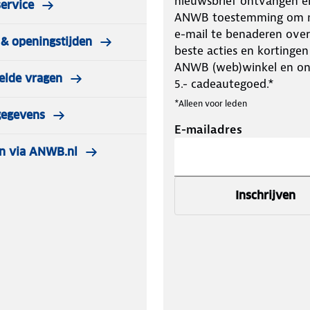
nieuwsbrief ontvangen e
ervice
ANWB toestemming om m
e-mail te benaderen over
& openingstijden
beste acties en kortingen
ANWB (web)winkel en o
elde vragen
5.- cadeautegoed.*
*Alleen voor leden
gegevens
E-mailadres
n via ANWB.nl
Inschrijven