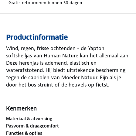
Gratis retourneren binnen 30 dagen
Productinformatie
Wind, regen, frisse ochtenden - de Yapton
softshelljas van Human Nature kan het allemaal aan.
Deze herenjas is ademend, elastisch en
waterafstotend. Hij biedt uitstekende bescherming
tegen de capriolen van Moeder Natuur. Fijn als je
door het bos struint of de heuvels op fietst.
De jas houdt precies de juiste balans tussen warmte
en ventilatie. De windvanger weert koude lucht,
Kenmerken
terwijl transpiratievocht snel verdwijnt. Als de zon
Materiaal & afwerking
doorbreekt, kun je de verstelbare capuchon eraf
Pasvorm & draagcomfort
halen. De manchetten en zoom pas je aan voor een
Functies & opties
prettige pasvorm. En je spullen? Die berg je