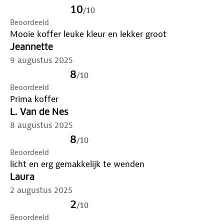
10
* De Transportation Security Administration (TSA) is
/
10
Beoordeeld
een agentschap van het Amerikaanse ministerie van
Mooie koffer leuke kleur en lekker groot
Binnenlandse Veiligheid (Homeland Security) dat
Jeannette
gezag over de veiligheid van de reizigers in de
Verenigde Staten uitoefent. TSA-slot instellen?
Zo
9 augustus 2025
doe je dat
.
8
/
10
Beoordeeld
Prima koffer
L. Van de Nes
8 augustus 2025
8
/
10
Beoordeeld
licht en erg gemakkelijk te wenden
Laura
2 augustus 2025
2
/
10
Beoordeeld