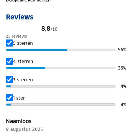
tegen een stootje. Kies je kleur: petrol, beige of
donkergroen. Waar gaat jouw reis naartoe?
Reviews
Specificaties koffer:
8,8
/
10
✓ YKK-ritsen
25 reviews
✓ Lichtgewicht
5 sterren
✓ Inhoud: 85 liter
56
%
✓ Gewicht: 3.9 kg
✓ Geïntegreerd TSA-slot
4 sterren
✓ Geschikt als ruimbagage
36
%
✓ Afmetingen: 74 x 50 x 29 cm
3 sterren
✓ Materiaal binnenkant: 100% polyester
4
%
✓ Materiaal buitenkant: 100% polypropyleen
✓ Telescoop trekstang met verschillende standen
1 ster
✓ Vier dubbele wielen die 360 graden kunnen
4
%
draaien
✓ Gevoerd interieur met pakbanden en een
Naamloos
afgesloten ritsvak van mesh
9 augustus 2025