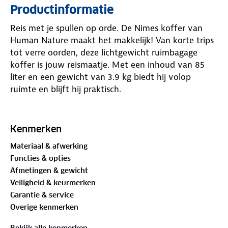
Productinformatie
Reis met je spullen op orde. De Nimes koffer van
Human Nature maakt het makkelijk! Van korte trips
tot verre oorden, deze lichtgewicht ruimbagage
koffer is jouw reismaatje. Met een inhoud van 85
liter en een gewicht van 3.9 kg biedt hij volop
ruimte en blijft hij praktisch.
De geribbelde hardcasekoffer is voorzien van een
weerbare YKK-ritssluiting en een TSA*-slot. Je
Kenmerken
spullen blijven goed beschermd, en de douane kan
Materiaal & afwerking
hem openen zonder schade toe te brengen. En die
Functies & opties
vier wielen? Ze draaien 360 graden, zodat je soepel
Afmetingen & gewicht
door drukke luchthavens of stations beweegt.
Veiligheid & keurmerken
Garantie & service
Binnenin blijft alles netjes op zijn plek dankzij de
Overige kenmerken
pakbanden en het afgesloten ritsvak van mesh.
Gemaakt van stevig polypropyleen, kan deze koffer
Bekijk alle kenmerken