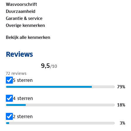
Wasvoorschrift
verborgen antidiefstalzakje bieden ruimte voor je
Duurzaamheid
spullen. Het siervakje op de achterkant geeft een
Garantie & service
subtiel accent. Gaat deze skort met jou mee van
Overige kenmerken
plek naar plek?
Bekijk alle kenmerken
Bewust onderweg met hergebruikt materiaal:
75% gerecycled polyamide, 25% elastaan
Reviews
Is je kleding aan vervanging toe? Lever het in bij
9,5
/
10
onze winkels. Wij geven er een nieuwe bestemming
72 reviews
aan.
5 sterren
79
%
4 sterren
18
%
2 sterren
3
%