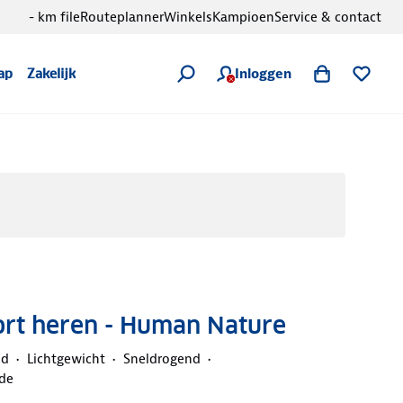
- km file
Routeplanner
Winkels
Kampioen
Service & contact
Inloggen
ap
Zakelijk
ort heren - Human Nature
nd
Lichtgewicht
Sneldrogend
de