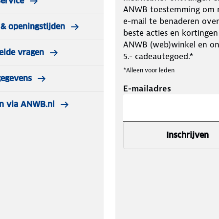
ervice
ANWB toestemming om m
e-mail te benaderen over
& openingstijden
beste acties en kortingen
ANWB (web)winkel en o
elde vragen
5.- cadeautegoed.*
*Alleen voor leden
gegevens
E-mailadres
n via ANWB.nl
Inschrijven