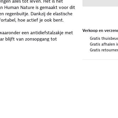
ngen alles tot leven. Het is het
an Human Nature is gemaakt voor dit
en regenbuitje. Dankzij de elastische
ortabel, hoe actief je ook bent.
Verkoop en verzen
 waaronder een antidiefstalzakje met
Gratis thuisbez
aar blijft van zonsopgang tot
Gratis afhalen
t een short die bij elke
Gratis retourne
Garte short van Human Nature!
winkels. Wij geven er een nieuwe