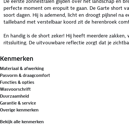
De eerste zonnestralen glijden over het landschap en bre
perfecte moment om eropuit te gaan. De Garte short v
soort dagen. Hij is ademend, licht en droogt pijlsnel na e
tailleband met verstelbaar koord zit de herenbroek comf
En handig is de short zeker! Hij heeft meerdere zakken,
ritssluiting. De uitvouwbare reflectie zorgt dat je zichtb
zonsondergang. Verkrijgbaar in navy en donkergroen, is di
outdoorbeleving past. Buitenpret is verzekerd met de 
Kenmerken
Materiaal & afwerking
Bewust onderweg met hergebruikt materiaal:
Pasvorm & draagcomfort
Buitenstof: 93% gerecycled polyamide, 7% elastaan
Functies & opties
Voering: 100%
gerecycled polyester
Wasvoorschrift
Duurzaamheid
Is je kleding aan vervanging toe? Lever het in bij onze 
Garantie & service
bestemming aan.
Overige kenmerken
Bekijk alle kenmerken