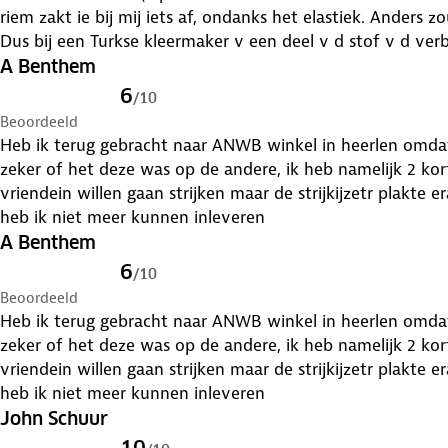
riem zakt ie bij mij iets af, ondanks het elastiek. Anders zou ik wel 5 sterren gegeven hebben.
Dus bij een Turkse kleermaker v een deel v d stof v d verborgen binnenzak 3 extra lussen laten
maken.
A Benthem
6
/
10
Beoordeeld
Heb ik terug gebracht naar ANWB winkel in heerlen omdat deze te gro
zeker of het deze was op de andere, ik heb namelijk 2 korte broeken besteld en een had mijn
vriendein willen gaan strijken maar de strijkijzetr plakte
heb ik niet meer kunnen inleveren
A Benthem
6
/
10
Beoordeeld
Heb ik terug gebracht naar ANWB winkel in heerlen omdat deze te gro
zeker of het deze was op de andere, ik heb namelijk 2 korte broeken besteld en een had mijn
vriendein willen gaan strijken maar de strijkijzetr plakte
heb ik niet meer kunnen inleveren
John Schuur
10