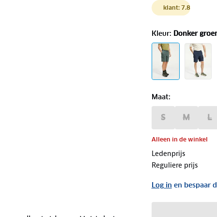
klant: 7.8
Kleur
:
Donker groe
Maat
:
S
M
L
Alleen in de winkel
Ledenprijs
Reguliere prijs
Log in
en bespaar d