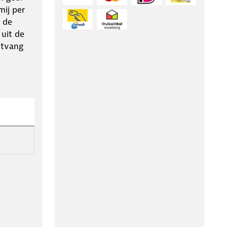
ij per
 de
 uit de
ntvang