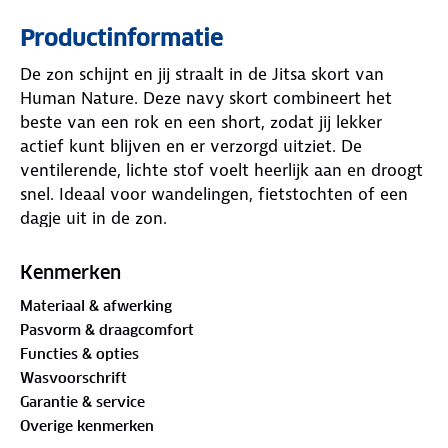
Productinformatie
De zon schijnt en jij straalt in de Jitsa skort van
Human Nature. Deze navy skort combineert het
beste van een rok en een short, zodat jij lekker
actief kunt blijven en er verzorgd uitziet. De
ventilerende, lichte stof voelt heerlijk aan en droogt
snel. Ideaal voor wandelingen, fietstochten of een
dagje uit in de zon.
Handig? Dat zeker! De skort heeft vijf zakken,
Kenmerken
waaronder een antidiefstalzakje in de tailleband
Materiaal & afwerking
voor je waardevolle spullen. Op de linkerpijp van
Pasvorm & draagcomfort
het binnenbroekje zit een zakje voor je telefoon. De
Functies & opties
steekzakken met rits bieden ruimte voor wat je nog
Wasvoorschrift
meer meeneemt. Het uitvouwbare reflectieflapje in
Garantie & service
de achterzak zorgt dat je zichtbaar bent in het
Overige kenmerken
donker. De UV-bescherming maakt het een