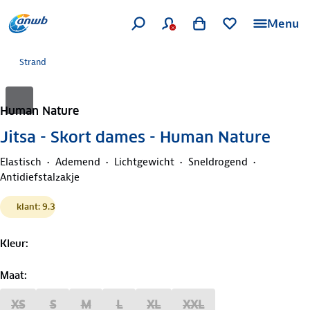
Menu
Strand
Human Nature
Jitsa - Skort dames - Human Nature
Elastisch
Ademend
Lichtgewicht
Sneldrogend
Antidiefstalzakje
klant: 9.3
Kleur
:
Maat
:
XS
S
M
L
XL
XXL