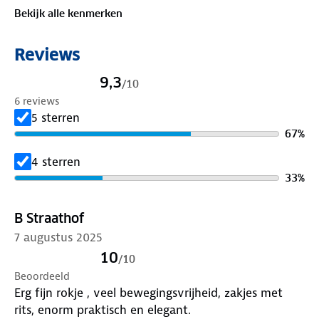
betrouwbare keuze voor zonnige dagen. Tijd voor
Bekijk alle kenmerken
een frisse start? Deze skort is klaar voor jouw
volgende avontuur!
Reviews
De lengte van de buitennaad is 49 cm bij een maat L
9,3
/
10
6 reviews
Materiaal:
5 sterren
Buitenstof: 95% polyamide, 5% elastaan
67
%
Voering: 87% polyester, 13% elastaan
4 sterren
Is je kleding aan vervanging toe? Lever het in bij
33
%
onze winkels. Wij geven er een nieuwe bestemming
aan.
B Straathof
7 augustus 2025
10
/
10
Beoordeeld
Erg fijn rokje , veel bewegingsvrijheid, zakjes met
rits, enorm praktisch en elegant.