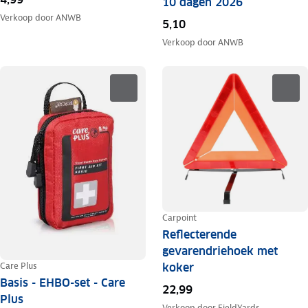
10 dagen 2026
Verkoop door
ANWB
5,10
Verkoop door
ANWB
Carpoint
Reflecterende
gevarendriehoek met
Care Plus
koker
Basis - EHBO-set - Care
22,99
Plus
Verkoop door
FieldYards