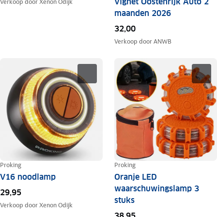
Vignet Oostenrijk Auto 2
Verkoop door
Xenon Odijk
maanden 2026
32,00
Verkoop door
ANWB
Proking
Proking
V16 noodlamp
Oranje LED
waarschuwingslamp 3
29,95
stuks
Verkoop door
Xenon Odijk
38,95