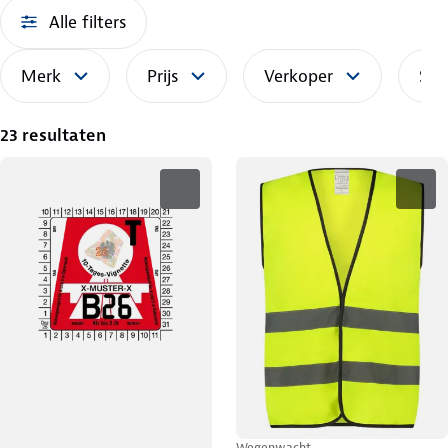
Alle filters
Merk
Prijs
Verkoper
Sor
23 resultaten
Wegenwacht