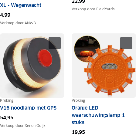
22,99
XL - Wegenwacht
Verkoop door
FieldYards
4,99
Verkoop door
ANWB
Proking
Proking
V16 noodlamp met GPS
Oranje LED
waarschuwingslamp 1
54,95
stuks
Verkoop door
Xenon Odijk
19,95