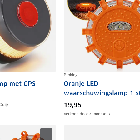
Proking
mp met GPS
Oranje LED
waarschuwingslamp 1 s
19,95
Odijk
Verkoop door
Xenon Odijk