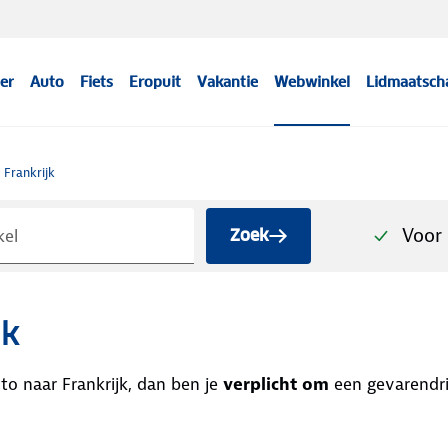
er
Auto
Fiets
Eropuit
Vakantie
Webwinkel
Lidmaatsch
Frankrijk
Voor 
Zoek
jk
to naar Frankrijk, dan ben je
verplicht om
een gevarendriehoek en een veiligheidsvest