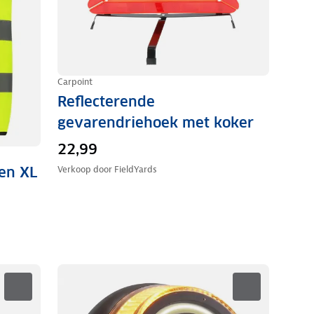
Carpoint
Reflecterende
gevarendriehoek met koker
22,99
en XL
Verkoop door
FieldYards