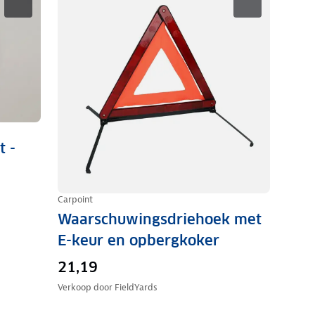
t -
Carpoint
Waarschuwingsdriehoek met
E-keur en opbergkoker
21,19
Verkoop door
FieldYards