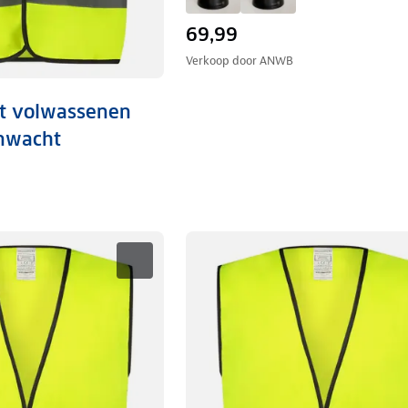
69,99
Verkoop door
ANWB
st volwassenen
nwacht