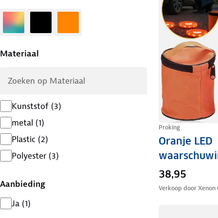
Diversen
Zwart
Oranje
Materiaal
Kunststof
(
3
)
metal
(
1
)
Proking
Plastic
(
2
)
Oranje LED
waarschuwi
Polyester
(
3
)
38,95
Aanbieding
Verkoop door
Xenon 
Ja
(
1
)