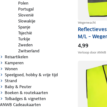
Polen
Portugal
Slovenië
Slowakije
Wegenwacht
Spanje
Reflectieve
Tsjechië
M/L – Wege
Turkije
Zweden
4,99
Zwitserland
Verkoop door
ANWB
Reisartikelen
Kamperen
Wonen
Speelgoed, hobby & vrije tijd
Strand
Baby & Peuter
Boeken & routekaarten
Tolbadges & vignetten
ANWB Cadeaukaarten