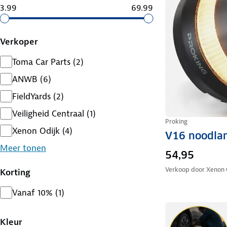
3.99
69.99
Verkoper
Toma Car Parts
(
2
)
ANWB
(
6
)
FieldYards
(
2
)
Veiligheid Centraal
(
1
)
Proking
Xenon Odijk
(
4
)
V16 noodla
Meer tonen
54,95
Verkoop door
Xenon 
Korting
Vanaf 10%
(
1
)
Kleur