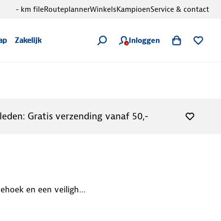
- km file
Routeplanner
Winkels
Kampioen
Service & contact
Inloggen
ap
Zakelijk
leden: Gratis verzending vanaf 50,-
 bij je te hebben. Een alcoholtest is niet meer verplicht.