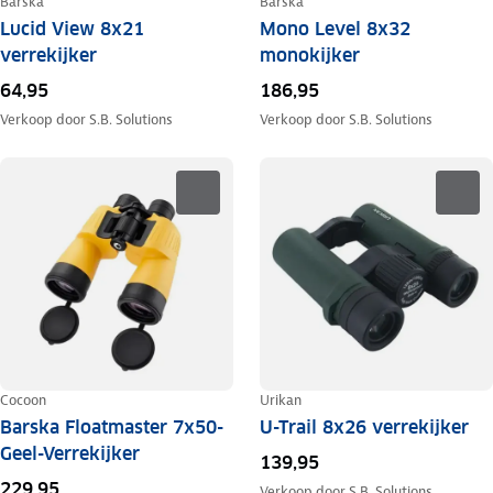
Barska
Barska
Lucid View 8x21
Mono Level 8x32
verrekijker
monokijker
64,95
186,95
Verkoop door
S.B. Solutions
Verkoop door
S.B. Solutions
Cocoon
Urikan
Barska Floatmaster 7x50-
U-Trail 8x26 verrekijker
Geel-Verrekijker
139,95
229,95
Verkoop door
S.B. Solutions