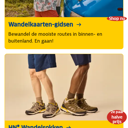
Shop nu
Wandelkaarten-gidsen
Bewandel de mooiste routes in binnen- en
buitenland. En gaan!
2e paar
halve
prijs
HN® Wandelsokken