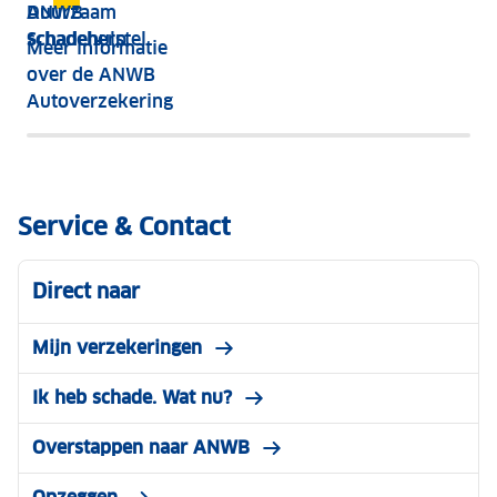
Duurzaam
ANWB
schadeherstel
Schadehulp
Meer informatie
over de ANWB
Autoverzekering
Service & Contact
Direct naar
Mijn verzekeringen
Ik heb schade. Wat nu?
Overstappen naar ANWB