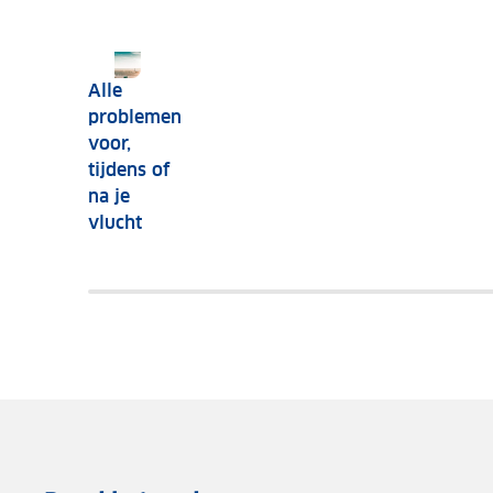
Alle
problemen
voor,
tijdens of
na je
vlucht