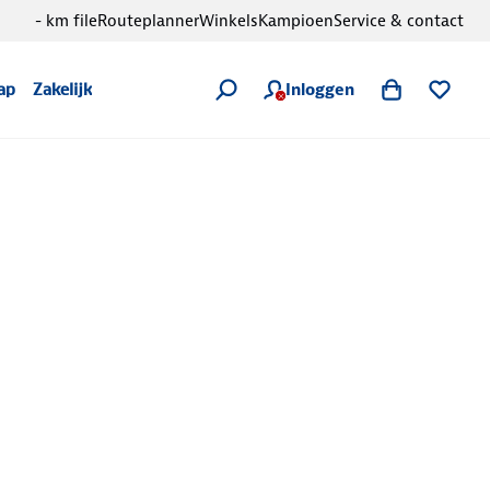
- km file
Routeplanner
Winkels
Kampioen
Service & contact
Inloggen
ap
Zakelijk