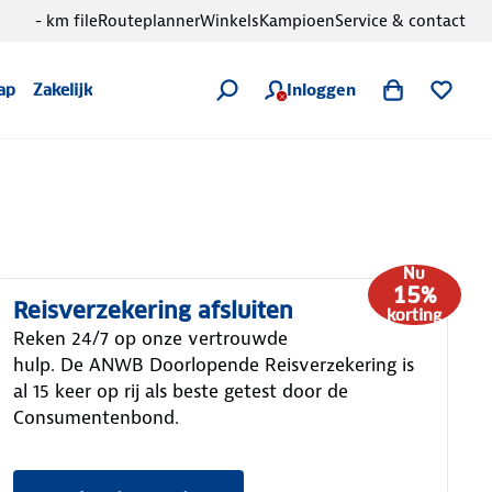
- km file
Routeplanner
Winkels
Kampioen
Service & contact
Inloggen
ap
Zakelijk
Nu
15%
Reisverzekering afsluiten
korting
Reken 24/7 op onze vertrouwde
hulp. De ANWB Doorlopende Reisverzekering is
al 15 keer op rij als beste getest door de
Consumentenbond.