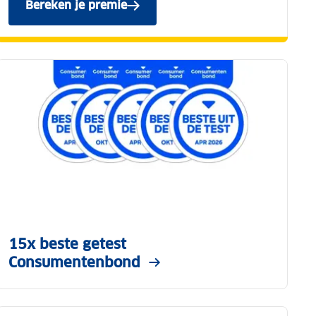
Bereken je premie
van de ANWB Reisverzekering.
15x beste getest
Consumentenbond