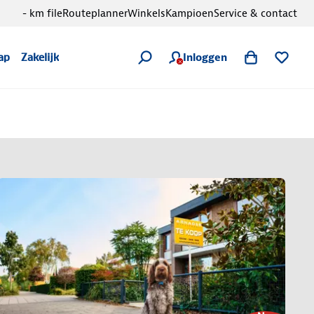
- km file
Routeplanner
Winkels
Kampioen
Service & contact
Inloggen
ap
Zakelijk