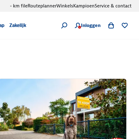
- km file
Routeplanner
Winkels
Kampioen
Service & contact
Inloggen
ap
Zakelijk