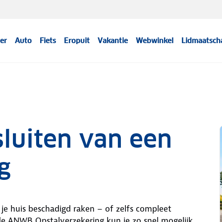
er
Auto
Fiets
Eropuit
Vakantie
Webwinkel
Lidmaatsch
sluiten van een
g
 je huis beschadigd raken – of zelfs compleet
e ANWB Opstalverzekering kun je zo snel mogelijk