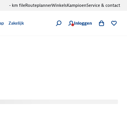
- km file
Routeplanner
Winkels
Kampioen
Service & contact
Inloggen
ap
Zakelijk