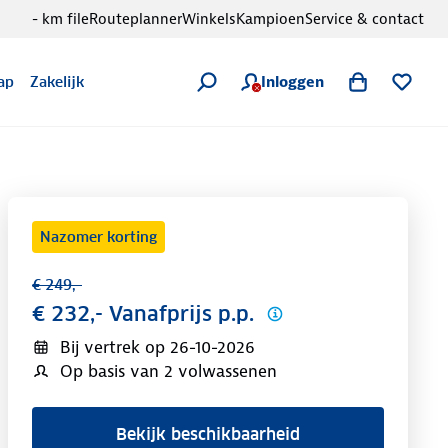
- km file
Routeplanner
Winkels
Kampioen
Service & contact
Inloggen
ap
Zakelijk
Nazomer korting
€ 249,-
€ 232,- Vanafprijs p.p.
Bij vertrek op
26-10-2026
Op basis van 2 volwassenen
Bekijk beschikbaarheid