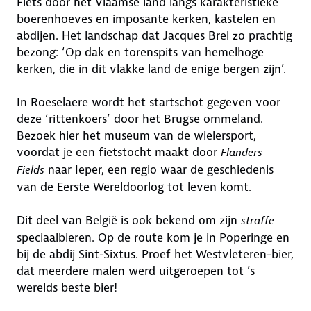
Fiets door het Vlaamse land langs karakteristieke
boerenhoeves en imposante kerken, kastelen en
abdijen. Het landschap dat Jacques Brel zo prachtig
bezong: ‘Op dak en torenspits van hemelhoge
kerken, die in dit vlakke land de enige bergen zijn’.
In Roeselaere wordt het startschot gegeven voor
deze ‘rittenkoers’ door het Brugse ommeland.
Bezoek hier het museum van de wielersport,
voordat je een fietstocht maakt door
Flanders
naar Ieper, een regio waar de geschiedenis
Fields
van de Eerste Wereldoorlog tot leven komt.
Dit deel van België is ook bekend om zijn
straffe
speciaalbieren. Op de route kom je in Poperinge en
bij de abdij Sint-Sixtus. Proef het Westvleteren-bier,
dat meerdere malen werd uitgeroepen tot ’s
werelds beste bier!