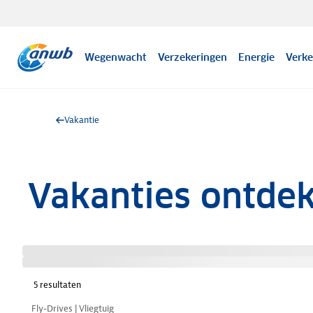
Wegenwacht
Verzekeringen
Energie
Verke
Vakantie
Vakanties ontde
5
resultaten
Nazomer korting
Fly-Drives | Vliegtuig