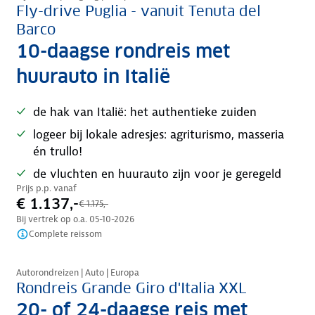
Fly-drive Puglia - vanuit Tenuta del
Barco
10-daagse rondreis met
huurauto in Italië
de hak van Italië: het authentieke zuiden
logeer bij lokale adresjes: agriturismo, masseria
én trullo!
de vluchten en huurauto zijn voor je geregeld
Prijs p.p. vanaf
€ 1.137,-
€ 1.175,-
Bij vertrek op o.a.
05-10-2026
Complete reissom
Nazomer korting
Autorondreizen | Auto | Europa
Rondreis Grande Giro d'Italia XXL
20- of 24-daagse reis met