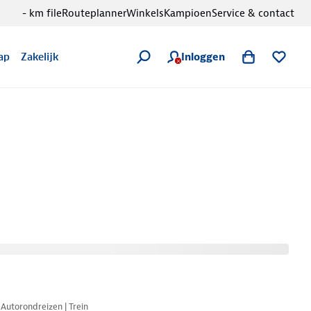
- km file
Routeplanner
Winkels
Kampioen
Service & contact
Inloggen
ap
Zakelijk
Nazomer korting
Autorondreizen | Trein