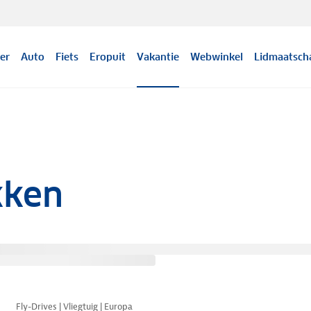
er
Auto
Fiets
Eropuit
Vakantie
Webwinkel
Lidmaatsch
kken
Nazomer korting
Fly-Drives | Vliegtuig | Europa