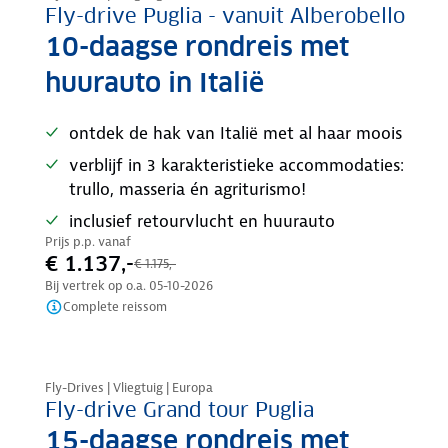
Fly-drive Puglia - vanuit Alberobello
10-daagse rondreis met
huurauto in Italië
ontdek de hak van Italië met al haar moois
verblijf in 3 karakteristieke accommodaties:
trullo, masseria én agriturismo!
inclusief retourvlucht en huurauto
Prijs p.p. vanaf
€ 1.137,-
€ 1.175,-
Bij vertrek op o.a.
05-10-2026
Complete reissom
Nazomer korting
Fly-Drives | Vliegtuig | Europa
Fly-drive Grand tour Puglia
15-daagse rondreis met