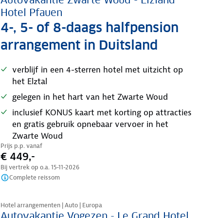
Autovakantie Zwarte Woud - Elzland
Hotel Pfauen
4-, 5- of 8-daags halfpension
arrangement in Duitsland
verblijf in een 4-sterren hotel met uitzicht op
het Elztal
gelegen in het hart van het Zwarte Woud
inclusief KONUS kaart met korting op attracties
en gratis gebruik opnebaar vervoer in het
Zwarte Woud
Prijs p.p. vanaf
€ 449,-
Bij vertrek op o.a.
15-11-2026
Complete reissom
Nazomer korting
Hotel arrangementen | Auto | Europa
Autovakantie Vogezen - Le Grand Hotel