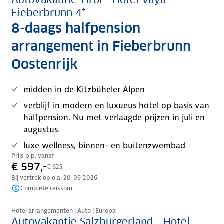
Autovakantie Tirol - Hotel Vaya
Fieberbrunn 4*
8-daags halfpension
arrangement in Fieberbrunn
Oostenrijk
midden in de Kitzbüheler Alpen
verblijf in modern en luxueus hotel op basis van
halfpension. Nu met verlaagde prijzen in juli en
augustus.
luxe wellness, binnen- en buitenzwembad
Prijs p.p. vanaf
€ 597,-
€ 625,-
Bij vertrek op o.a.
20-09-2026
Complete reissom
Nazomer korting
Hotel arrangementen | Auto | Europa
Autovakantie Salzburgerland - Hotel