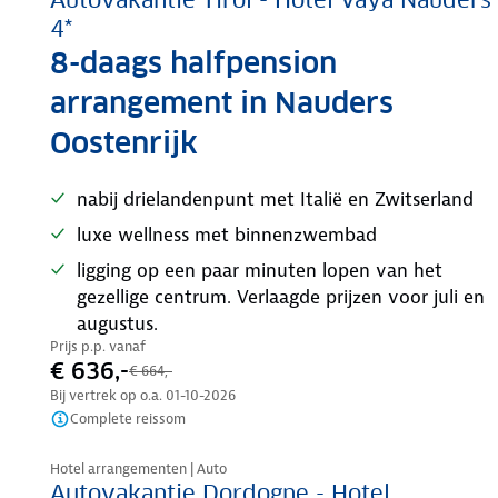
Autovakantie Tirol - Hotel Vaya Nauders
4*
8-daags halfpension
arrangement in Nauders
Oostenrijk
nabij drielandenpunt met Italië en Zwitserland
luxe wellness met binnenzwembad
ligging op een paar minuten lopen van het
gezellige centrum. Verlaagde prijzen voor juli en
augustus.
Prijs p.p. vanaf
€ 636,-
€ 664,-
Bij vertrek op o.a.
01-10-2026
Complete reissom
Nazomer korting
Hotel arrangementen | Auto
Autovakantie Dordogne - Hotel