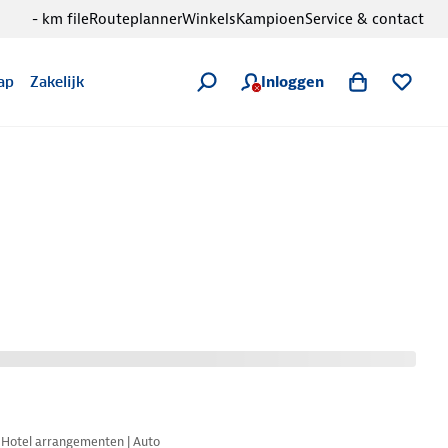
- km file
Routeplanner
Winkels
Kampioen
Service & contact
Inloggen
ap
Zakelijk
Nazomer korting
Hotel arrangementen | Auto