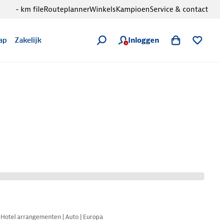
- km file
Routeplanner
Winkels
Kampioen
Service & contact
Inloggen
ap
Zakelijk
Nazomer korting
Hotel arrangementen | Auto | Europa