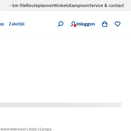
- km file
Routeplanner
Winkels
Kampioen
Service & contact
Inloggen
ap
Zakelijk
Nazomer korting
Autorondreizen | Auto | Europa