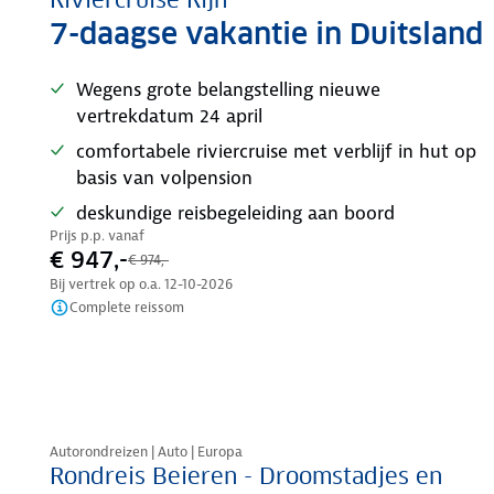
Riviercruise Rijn
7-daagse vakantie in Duitsland
Wegens grote belangstelling nieuwe
vertrekdatum 24 april
comfortabele riviercruise met verblijf in hut op
basis van volpension
deskundige reisbegeleiding aan boord
Prijs p.p. vanaf
€ 947,-
€ 974,-
Bij vertrek op o.a.
12-10-2026
Complete reissom
Nazomer korting
Autorondreizen | Auto | Europa
Rondreis Beieren - Droomstadjes en