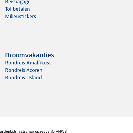
Reisbagage
Tol betalen
Milieustickers
Droomvakanties
Rondreis Amalfikust
Rondreis Azoren
Rondreis IJsland
arden
Lidmaatschap opzeggen
© ANWB