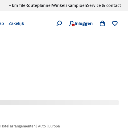
- km file
Routeplanner
Winkels
Kampioen
Service & contact
Inloggen
ap
Zakelijk
Nazomer korting
Hotel arrangementen | Auto | Europa