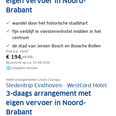
eigen vervoer in Noord-
Brabant
wandel door het historische stadshart
fijn verblijf in viersterrenhotel midden in het
centrum
de stad van Jeroen Bosch en Bossche Bollen
Prijs p.p. vanaf
€ 194,-
€ 212,-
Bij vertrek op o.a.
23-08-2026
Complete reissom
Nazomer korting
Hotel arrangementen | Auto | Europa
Stedentrip Eindhoven - WestCord Hotel
3-daags arrangement met
eigen vervoer in Noord-
Brabant