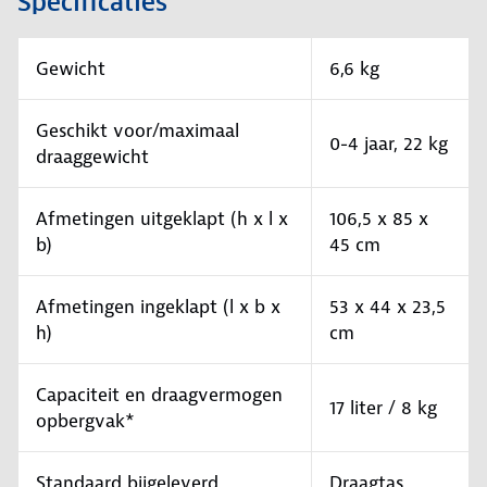
Specificaties
Gewicht
6,6 kg
Geschikt voor/maximaal
0-4 jaar, 22 kg
draaggewicht
Afmetingen uitgeklapt (h x l x
106,5 x 85 x
b)
45 cm
Afmetingen ingeklapt (l x b x
53 x 44 x 23,5
h)
cm
Capaciteit en draagvermogen
17 liter / 8 kg
opbergvak*
Standaard bijgeleverd
Draagtas