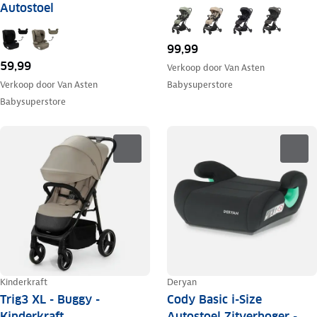
Autostoel
99,99
59,99
Verkoop door
Van Asten
Verkoop door
Van Asten
Babysuperstore
Babysuperstore
Kinderkraft
Deryan
Trig3 XL - Buggy -
Cody Basic i-Size
Kinderkraft
Autostoel Zitverhoger -