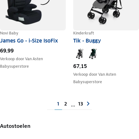
Novi Baby
Kinderkraft
James Go - i-Size IsoFix
Tik - Buggy
69,99
Verkoop door
Van Asten
67,15
Babysuperstore
Verkoop door
Van Asten
Babysuperstore
1
2
13
…
Autostoelen