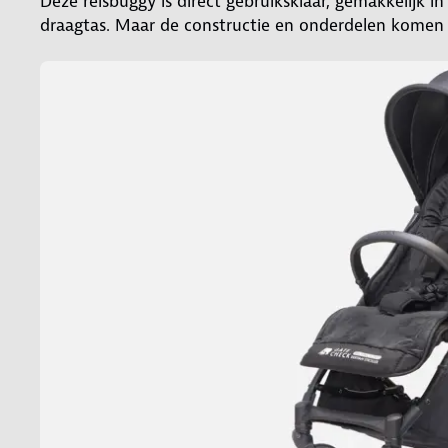
Deze reisbuggy is direct gebruiksklaar, gemakkelijk 
draagtas. Maar de constructie en onderdelen komen m