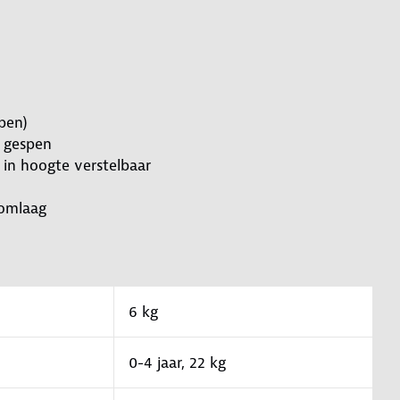
ppen)
 gespen
 in hoogte verstelbaar
f omlaag
6 kg
0-4 jaar, 22 kg