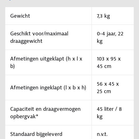
Gewicht
7,3 kg
Geschikt voor/maximaal
0-4 jaar, 22
draaggewicht
kg
Afmetingen uitgeklapt (h x l x
103 x 95 x
b)
45 cm
56 x 45 x
Afmetingen ingeklapt (l x b x h)
25 cm
Capaciteit en draagvermogen
45 liter / 8
opbergvak*
kg
Standaard bijgeleverd
n.v.t.