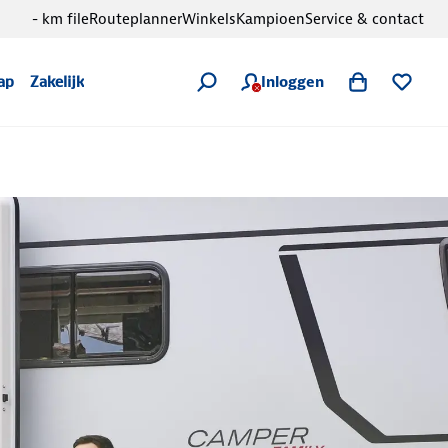
- km file
Routeplanner
Winkels
Kampioen
Service & contact
Inloggen
ap
Zakelijk