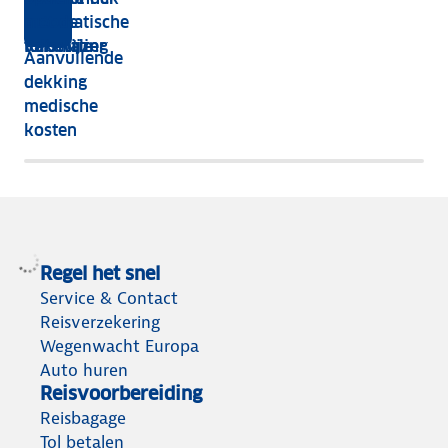
medische
voor
automatische
met de
kosten
vakantie
tolbetaling
Reiswijzer
Aanvullende
voor
dekking
als
medische
je
kosten
onverwacht
medische
hulp
nodig
hebt
Regel het snel
op
Service & Contact
vakantie
Reisverzekering
Wegenwacht Europa
Auto huren
Reisvoorbereiding
Reisbagage
Tol betalen