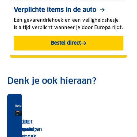
Verplichte items in de auto
Een gevarendriehoek en een veiligheidshesje
is altijd verplicht wanneer je door Europa rijdt.
Bestel direct
Denk je ook hieraan?
Bekijk
Download de gratis app
Zorgeloos op vakantie met ANWB
Ook online verkrijgbaar
Bekijk per land
de
Van tol tot
5
Bestel de
Ga goed
aanvullende
tanken: de
verzekeringen
tolbadge
voorbereid
dekking
alleskunner
onder 1 dak
voor
op reis