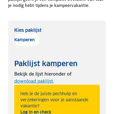
je nodig hebt tijdens je kampeervakantie.
Kies paklijst
Kamperen
Paklijst kamperen
Bekijk de lijst hieronder of
download paklijst
.
Heb je de juiste pechhulp en
verzekeringen voor je aanstaande
vakantie?
Log in en check