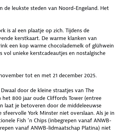
n de leukste steden van Noord-Engeland. Het
k is al een plaatje op zich. Tijdens de
evende kerstkaart. De warme klanken van
 Drink een kop warme chocolademelk of glühwein
es vol unieke kerstcadeautjes en nostalgische
3 november tot en met 21 december 2025.
. Dwaal door de kleine straatjes van The
het 800 jaar oude Cliffords Tower (entree
n laat je betoveren door de middeleeuwse
sfeervolle York Minster niet overslaan. Als je in
tionele Fish ’n Chips (inbegrepen vanaf ANWB-
grepen vanaf ANWB-lidmaatschap Platina) niet