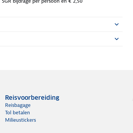
,- SGR bijdrage per persoon en € 2,50
Reisvoorbereiding
Reisbagage
Tol betalen
Milieustickers