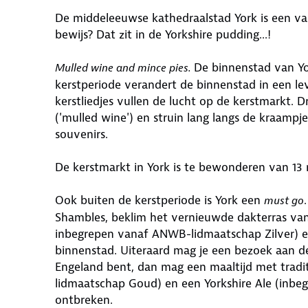
De middeleeuwse kathedraalstad York is een va
bewijs? Dat zit in de Yorkshire pudding...!
De binnenstad van Yor
Mulled wine and mince pies.
kerstperiode verandert de binnenstad in een l
kerstliedjes vullen de lucht op de kerstmarkt.
('mulled wine') en struin lang langs de kraampj
souvenirs.
De kerstmarkt in York is te bewonderen van 1
Ook buiten de kerstperiode is York een
must go
Shambles, beklim het vernieuwde dakterras van 
inbegrepen vanaf ANWB-lidmaatschap Zilver) e
binnenstad. Uiteraard mag je een bezoek aan de 
Engeland bent, dan mag een maaltijd met tradi
lidmaatschap Goud) en een Yorkshire Ale (inbe
ontbreken.