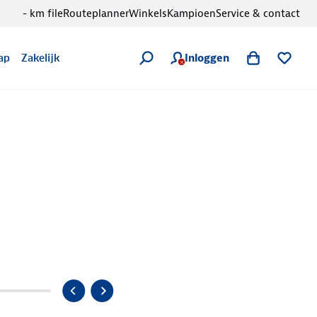
- km file
Routeplanner
Winkels
Kampioen
Service & contact
Inloggen
ap
Zakelijk