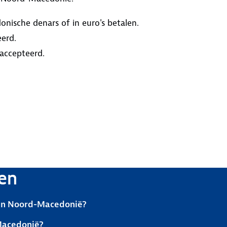
nische denars of in euro's betalen.
erd.
accepteerd.
en
l in Noord-Macedonië?
Macedonië?