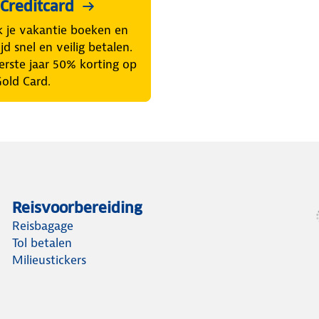
Creditcard
k je vakantie boeken en
d snel en veilig betalen.
erste jaar 50% korting op
Gold Card.
Reisvoorbereiding
Reisbagage
Tol betalen
Milieustickers