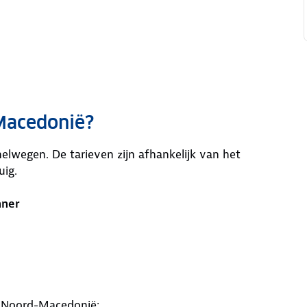
-Macedonië?
elwegen. De tarieven zijn afhankelijk van het
uig.
nner
in Noord-Macedonië: