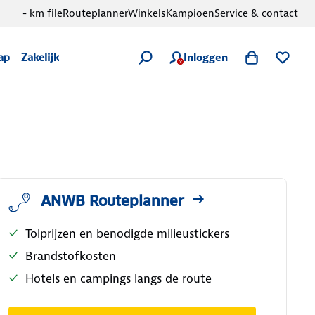
- km file
Routeplanner
Winkels
Kampioen
Service & contact
Inloggen
ap
Zakelijk
ANWB Routeplanner
Tolprijzen en benodigde milieustickers
Brandstofkosten
Hotels en campings langs de route