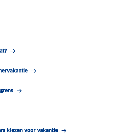
at?
mervakantie
 grens
rs kiezen voor vakantie