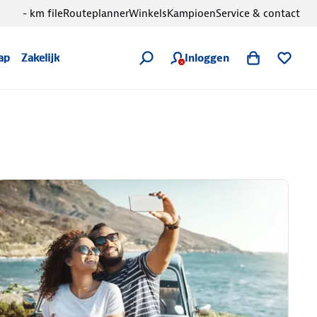
- km file
Routeplanner
Winkels
Kampioen
Service & contact
Inloggen
ap
Zakelijk