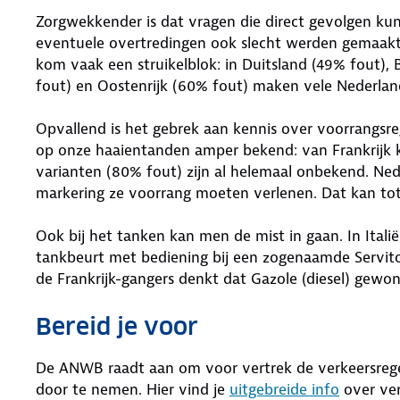
Zorgwekkender is dat vragen die direct gevolgen ku
eventuele overtredingen ook slecht werden gemaakt
kom vaak een struikelblok: in Duitsland (49% fout), 
fout) en Oostenrijk (60% fout) maken vele Nederland
Opvallend is het gebrek aan kennis over voorrangsreg
op onze haaientanden amper bekend: van Frankrijk k
varianten (80% fout) zijn al helemaal onbekend. Ned
markering ze voorrang moeten verlenen. Dat kan tot g
Ook bij het tanken kan men de mist in gaan. In Ital
tankbeurt met bediening bij een zogenaamde Servito-
de Frankrijk-gangers denkt dat Gazole (diesel) gewon
Bereid je voor
De ANWB raadt aan om voor vertrek de verkeersregels
door te nemen. Hier vind je
uitgebreide info
over ver