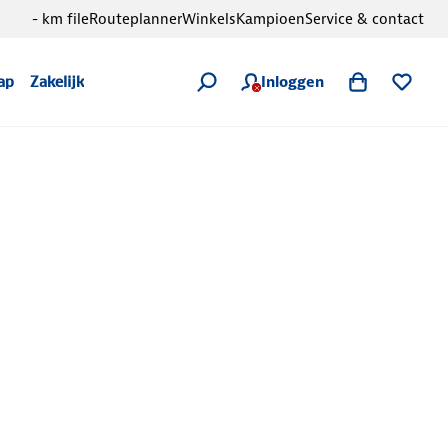
- km file
Routeplanner
Winkels
Kampioen
Service & contact
Inloggen
ap
Zakelijk