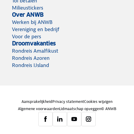
Tol betalen
Milieustickers
Over ANWB
Werken bij ANWB
Vereniging en bedrijf
Voor de pers
Droomvakanties
Rondreis Amalfikust
Rondreis Azoren
Rondreis IJsland
Aansprakelijkheid
Privacy statement
Cookies wijzigen
Algemene voorwaarden
Lidmaatschap opzeggen
© ANWB