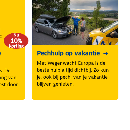
Nu
10%
korting
e
Pechhulp op vakantie
Met Wegenwacht Europa is de
beste hulp altijd dichtbij. Zo kun
s. De
je, ook bij pech, van je vakantie
ring van
blijven genieten.
est door