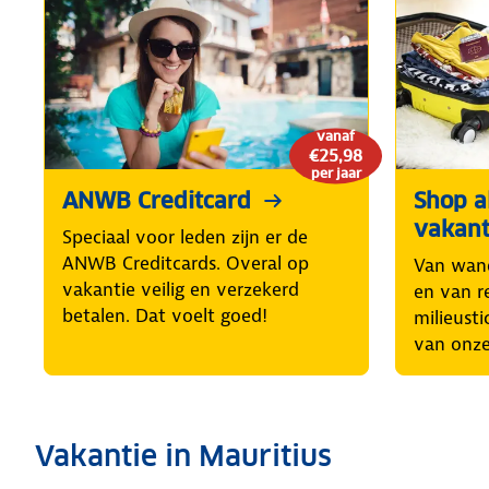
vanaf
€25,98
per jaar
ANWB Creditcard
Shop al
vakant
Speciaal voor leden zijn er de
ANWB Creditcards. Overal op
Van wand
vakantie veilig en verzekerd
en van r
betalen. Dat voelt goed!
milieusti
van onze
Vakantie in Mauritius