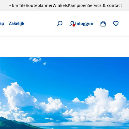
- km file
Routeplanner
Winkels
Kampioen
Service & contact
Inloggen
ap
Zakelijk