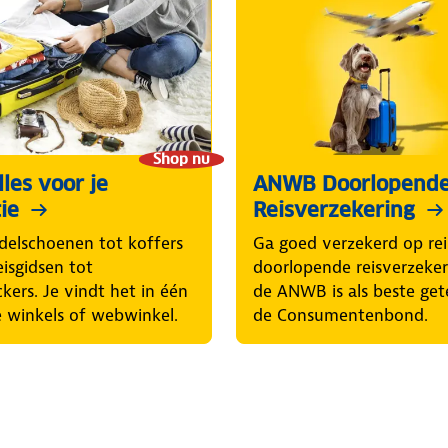
Shop nu
les voor je
ANWB Doorlopend
ie
Reisverzekering
elschoenen tot koffers
Ga goed verzekerd op rei
eisgidsen tot
doorlopende reisverzeke
ckers. Je vindt het in één
de ANWB is als beste get
 winkels of webwinkel.
de Consumentenbond.