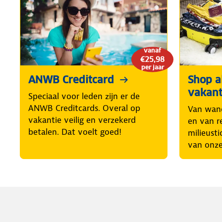
vanaf
€25,98
per jaar
ANWB Creditcard
Shop al
vakant
Speciaal voor leden zijn er de
ANWB Creditcards. Overal op
Van wand
vakantie veilig en verzekerd
en van r
betalen. Dat voelt goed!
milieusti
van onze