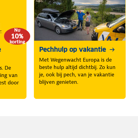
Nu
10%
korting
e
Pechhulp op vakantie
Met Wegenwacht Europa is de
beste hulp altijd dichtbij. Zo kun
s. De
je, ook bij pech, van je vakantie
ring van
blijven genieten.
est door