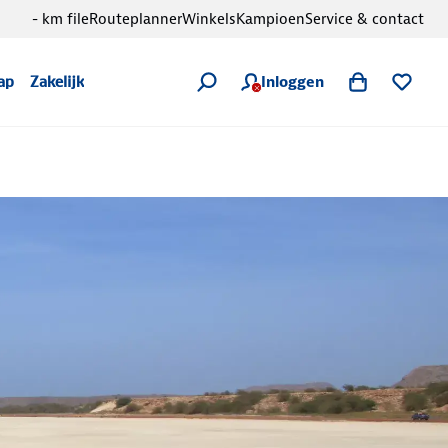
- km file
Routeplanner
Winkels
Kampioen
Service & contact
Inloggen
ap
Zakelijk