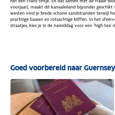
het een Frans tintje. En dat samen met de fraaie bl
voorjaar), maakt dit kanaaleiland bijzonder geschik
westen vind je brede schone zandstranden terwijl 
prachtige baaien en rotsachtige kliffen. In het sfeer
straatjes, kies je in de namiddag voor een 'high tea'
Goed voorbereid naar Guernse