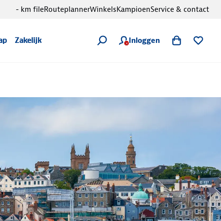
- km file
Routeplanner
Winkels
Kampioen
Service & contact
Inloggen
ap
Zakelijk