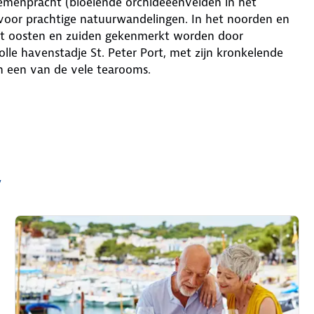
oemenpracht (bloeiende orchideeënvelden in het
t voor prachtige natuurwandelingen. In het noorden en
het oosten en zuiden gekenmerkt worden door
volle havenstadje St. Peter Port, met zijn kronkelende
 in een van de vele tearooms.
y