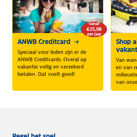
vanaf
€25,98
per jaar
ANWB Creditcard
Shop al
vakant
Speciaal voor leden zijn er de
ANWB Creditcards. Overal op
Van wand
vakantie veilig en verzekerd
en van r
betalen. Dat voelt goed!
milieusti
van onze
Regel het snel