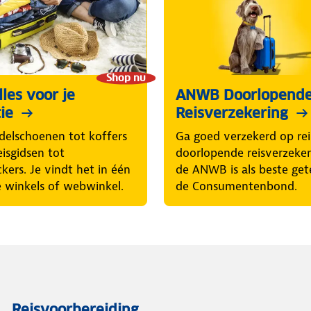
Shop nu
les voor je
ANWB Doorlopend
ie
Reisverzekering
elschoenen tot koffers
Ga goed verzekerd op rei
eisgidsen tot
doorlopende reisverzeke
ckers. Je vindt het in één
de ANWB is als beste get
 winkels of webwinkel.
de Consumentenbond.
Reisvoorbereiding