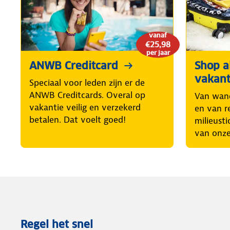
vanaf
€25,98
per jaar
ANWB Creditcard
Shop al
vakant
Speciaal voor leden zijn er de
ANWB Creditcards. Overal op
Van wand
vakantie veilig en verzekerd
en van r
betalen. Dat voelt goed!
milieusti
van onze
Regel het snel