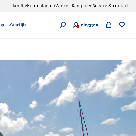
- km file
Routeplanner
Winkels
Kampioen
Service & contact
Inloggen
ap
Zakelijk