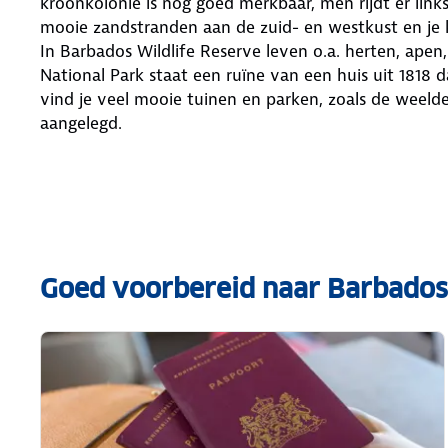
kroonkolonie is nog goed merkbaar, men rijdt er links
mooie zandstranden aan de zuid- en westkust en je k
In Barbados Wildlife Reserve leven o.a. herten, apen,
National Park staat een ruïne van een huis uit 1818 da
vind je veel mooie tuinen en parken, zoals de weelder
aangelegd.
Goed voorbereid naar Barbados,