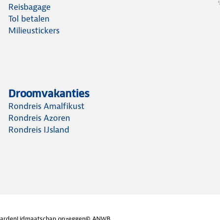
Reisbagage
Tol betalen
Milieustickers
Droomvakanties
Rondreis Amalfikust
Rondreis Azoren
Rondreis IJsland
arden
Lidmaatschap opzeggen
© ANWB