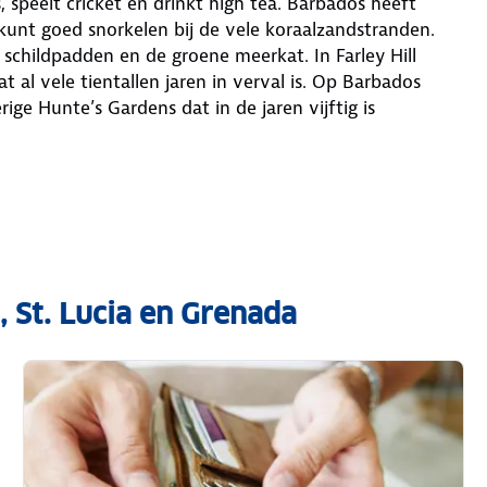
, speelt cricket en drinkt high tea. Barbados heeft
unt goed snorkelen bij de vele koraalzandstranden.
 schildpadden en de groene meerkat. In Farley Hill
t al vele tientallen jaren in verval is. Op Barbados
ige Hunte’s Gardens dat in de jaren vijftig is
 St. Lucia en Grenada