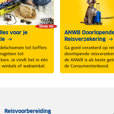
Shop nu
les voor je
ANWB Doorlopend
ie
Reisverzekering
elschoenen tot koffers
Ga goed verzekerd op rei
eisgidsen tot
doorlopende reisverzeke
ckers. Je vindt het in één
de ANWB is als beste get
 winkels of webwinkel.
de Consumentenbond.
Reisvoorbereiding