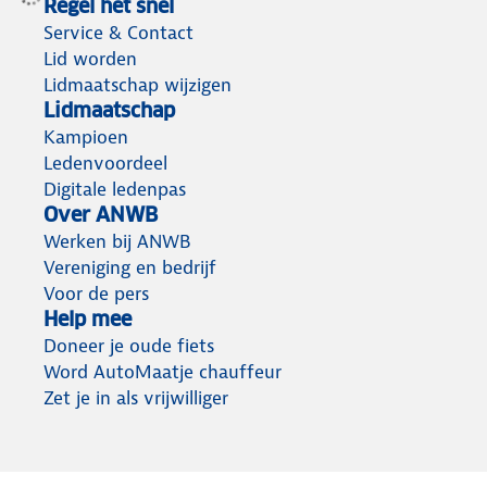
m
u
‘
Regel het snel
e
r
t
Service & Contact
r
s
G
Lid worden
k
a
Lidmaatschap wijzigen
i
t
Lidmaatschap
n
Kampioen
d
Ledenvoordeel
Digitale ledenpas
Over ANWB
Werken bij ANWB
Vereniging en bedrijf
Voor de pers
Help mee
Doneer je oude fiets
Word AutoMaatje chauffeur
Zet je in als vrijwilliger