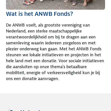
b
n
v
u
s
o
Wat is het ANWB Fonds?
s
e
o
v
n
r
De ANWB voelt, als grootste vereniging van
o
m
S
Nederland, een sterke maatschappelijke
o
e
t
verantwoordelijkheid om bij te dragen aan een
r
t
i
samenleving waarin iedereen zorgeloos en met
S
e
c
plezier onderweg kan gaan. Met het ANWB Fonds
t
e
h
steunen we lokale initiatieven en projecten in het
i
n
t
hele land met een donatie. Voor sociale initiatieven
c
k
i
die aansluiten op onze thema’s betaalbare
h
l
n
mobiliteit, energie of verkeersveiligheid kun je bij
t
e
g
ons een donatie aanvragen.
i
i
B
n
n
o
g
e
v
Z
b
e
o
e
n