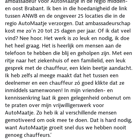
ambassadeur voor AutoMaatje in de regio midden-
en oost Brabant. Ik ben in die hoedanigheid de link
tussen ANWB en de ongeveer 25 locaties die in de
regio AutoMaatje verzorgen. Dat ambassadeurschap
kost me zo’n 20 tot 25 dagen per jaar. Of ik dat veel
vind? Nee hoor. Het werk is zo leuk en nodig, ik doe
het heel graag. Het is heerlijk om mensen aan de
telefoon te hebben die blij en geholpen zijn. Met een
ritje naar het ziekenhuis of een familielid, een leuk
gesprek met de chauffeur, een klein beetje aandacht.
Ik heb zelfs al meege maakt dat het tussen een
deelnemer en een chauffeur zó goed klikte dat ze
inmiddels samenwonen! In mijn vrienden- en
kennissenkring laat ik geen gelegenheid onbenut om
te praten over mijn vrijwilligerswerk voor
AutoMaatje. Zo heb ik al verschillende mensen
gemotiveerd om ook mee te doen. Dat is hard nodig,
want AutoMaatje groeit snel dus we hebben nooit
genoeg chauffeurs.’