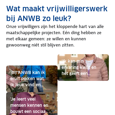
Wat maakt vrijwilligerswerk
bij ANWB zo leuk?
Onze vrijwilligers zijn het kloppende hart van alle
maatschappelijke projecten. Eén ding hebben ze
met elkaar gemeen: ze willen en kunnen
gewoonweg niét stil blijven zitten.
‘Ik kan m'n
ervaring kwijt en
‘Bij ANWB kan ik
het geeft een
eruit pikken wat
dankbaar gevoel’
ik leuk vind en
wat in mijn
agenda past'
‘Je leert veel
mensen kennen en
bouwt een sociaal