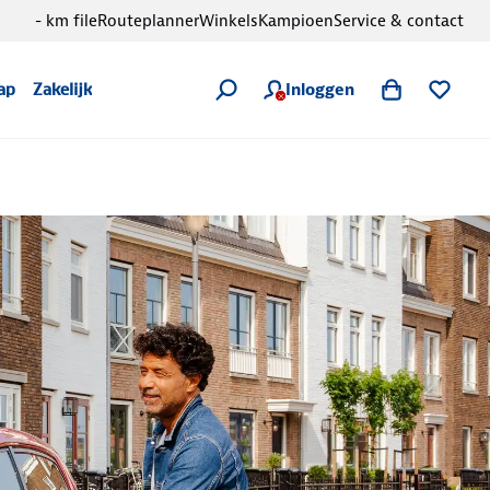
- km file
Routeplanner
Winkels
Kampioen
Service & contact
Inloggen
ap
Zakelijk