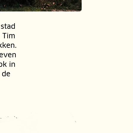
 stad
r Tim
kken.
 even
ok in
m de