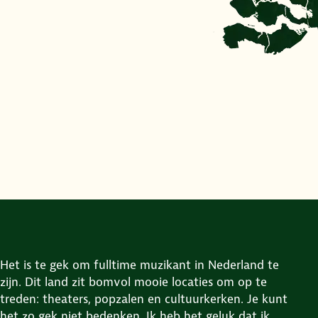
Het is te gek om fulltime muzikant in Nederland te
zijn. Dit land zit bomvol mooie locaties om op te
treden: theaters, popzalen en cultuurkerken. Je kunt
het zo gek niet bedenken. Ik heb het geluk dat ik