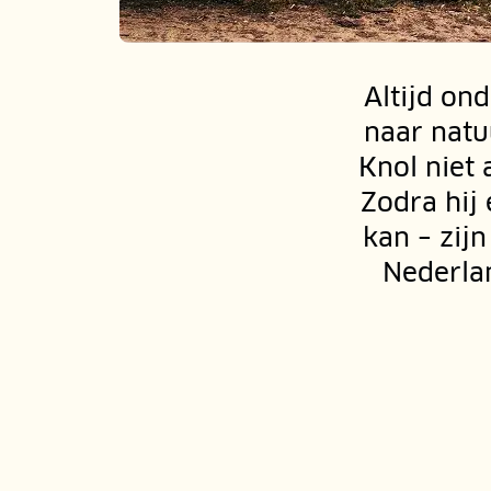
Altijd on
naar natu
Knol niet
Zodra hij 
kan – zij
Nederlan