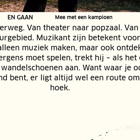
RUBRIEK:
EN GAAN
Mee met een kampioen
derweg. Van theater naar popzaal. Van
urgebied. Muzikant zijn betekent voo
 alleen muziek maken, maar ook ontde
ergens moet spelen, trekt hij – als het
n wandelschoenen aan. Want waar je o
d bent, er ligt altijd wel een route o
hoek.