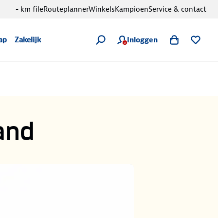
- km file
Routeplanner
Winkels
Kampioen
Service & contact
Inloggen
ap
Zakelijk
and