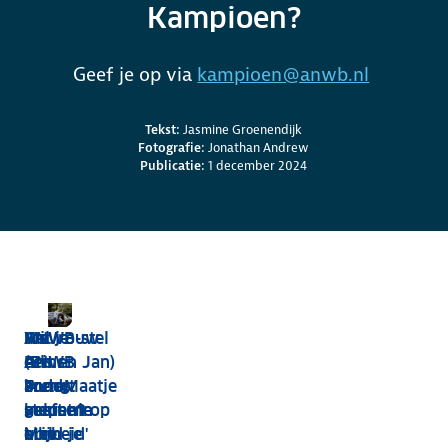
Kampioen?
Geef je op via
kampioen@anwb.nl
Credits en bronnen
Tekst:
Jasmine Groenendijk
Fotografie:
Jonathan Andrew
Publicatie:
1 december 2024
Wil je
Het
ANWB-stel
Mevrouw
een
ANWB
(Els en Jan)
Prins:
ander
Fonds
brengt
'AutoMaatje
helpen?
steunt in
mensen op
geeft me
Meld je
elke
hun
vrijheid'