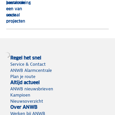
aan voor
provincie
bestemming
een van
een
onze
sociaal
projecten
project
Regel het snel
Service & Contact
ANWB Alarmcentrale
Plan je route
Altijd actueel
ANWB nieuwsbrieven
Kampioen
Nieuwsoverzicht
Over ANWB
Werken bij ANWB