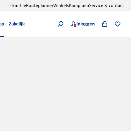
- km file
Routeplanner
Winkels
Kampioen
Service & contact
Inloggen
ap
Zakelijk