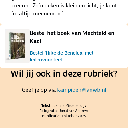
creëren. Zo’n deken is klein en licht, je kunt
’m altijd meenemen.’
Bestel het boek van Mechteld en
Kaz!
Bestel 'Hike de Benelux' mét
ledenvoordeel
Wil jij ook in deze rubriek?
Geef je op via
kampioen@anwb.nl
Credits en bronnen
Tekst:
Jasmine Groenendijk
Fotografie:
Jonathan Andrew
Publicatie:
1 oktober 2025