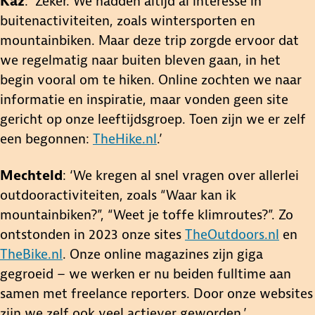
Kaz
: ‘Zeker. We hadden altijd al interesse in
buitenactiviteiten, zoals wintersporten en
mountainbiken. Maar deze trip zorgde ervoor dat
we regelmatig naar buiten bleven gaan, in het
0:00
begin vooral om te hiken. Online zochten we naar
informatie en inspiratie, maar vonden geen site
gericht op onze leeftijdsgroep. Toen zijn we er zelf
een begonnen:
TheHike.nl
.’
Mechteld
: ‘We kregen al snel vragen over allerlei
outdooractiviteiten, zoals “Waar kan ik
mountainbiken?”, “Weet je toffe klimroutes?”. Zo
ontstonden in 2023 onze sites
TheOutdoors.nl
en
TheBike.nl
. Onze online magazines zijn giga
gegroeid – we werken er nu beiden fulltime aan
samen met freelance reporters. Door onze websites
zijn we zelf ook veel actiever geworden.’