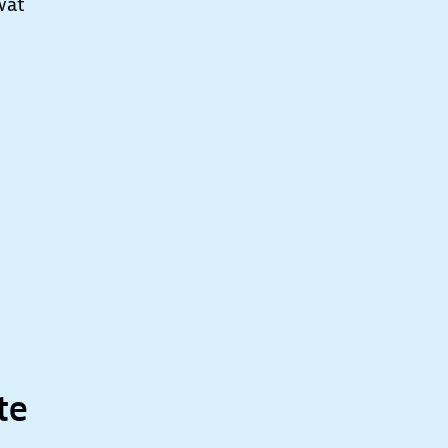
wat
te