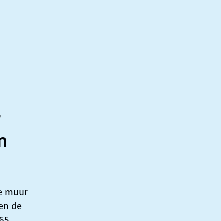
r
n
de muur
gen de
65,