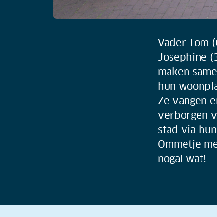
Vader Tom (
Josephine (
maken same
hun woonpl
Ze vangen e
verborgen v
stad via hu
Ommetje met
nogal wat!