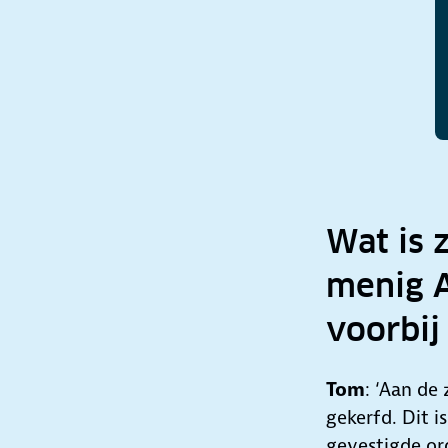
Wat is 
menig 
voorbij 
Tom
: ‘Aan de
gekerfd. Dit 
gevestigde or