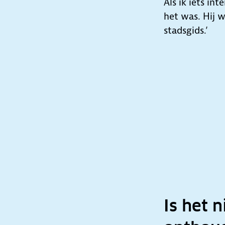
Als ik iets in
het was. Hij w
stadsgids.’
Is het n