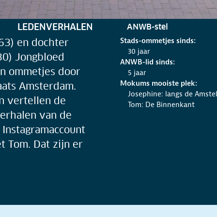
RUBRIEK:
LEDENVERHALEN
ANWB-stel
Stads-ommetjes sinds:
63) en dochter
30 jaar
30) Jongbloed
ANWB-lid sinds:
n ommetjes door
5 jaar
Mokums mooiste plek:
aats Amsterdam.
Josephine: langs de Amste
n vertellen de
Tom: De Binnenkant
erhalen van de
n Instagramaccount
 Tom. Dat zijn er