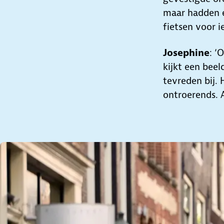
maar hadden e
fietsen voor i
Josephine
: ‘
kijkt een beel
tevreden bij.
ontroerends. A