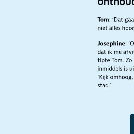
onthou
Tom
: ‘Dat ga
niet alles hoo
Josephine
: ‘
dat ik me afvr
tipte Tom. Zo
inmiddels is u
‘Kijk omhoog,
stad.’