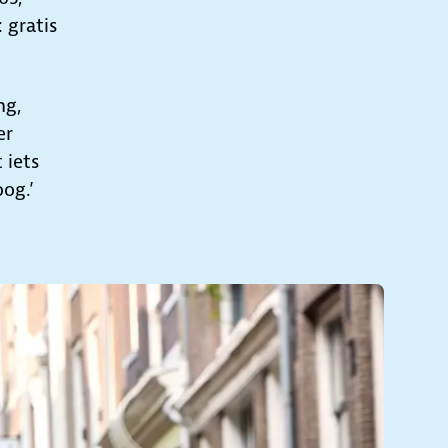
 gratis
ng,
er
 iets
oog.’