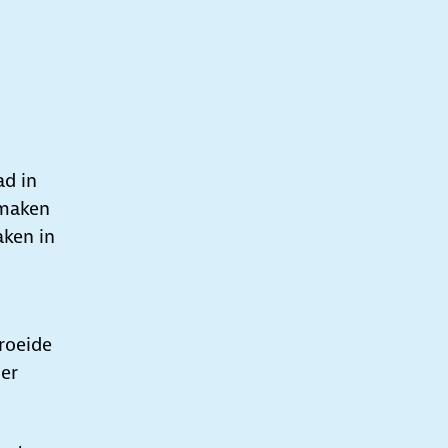
ad in
 maken
ken in
groeide
er