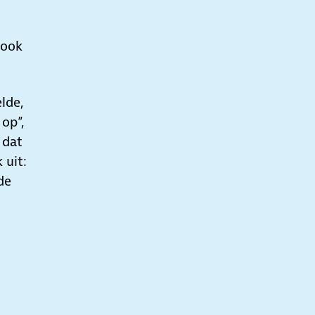
 ook
lde,
 op”,
, dat
 uit:
de