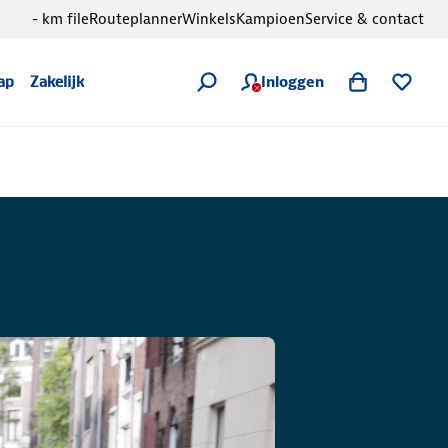
- km file
Routeplanner
Winkels
Kampioen
Service & contact
Inloggen
ap
Zakelijk