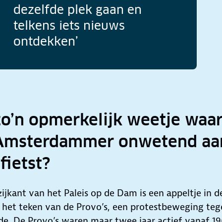
dezelfde plek gaan en
telkens iets nieuws
ontdekken’
zo’n opmerkelijk weetje waa
Amsterdammer onwetend aa
fietst?
 zijkant van het Paleis op de Dam is een appeltje in 
is het teken van de Provo’s, een protestbeweging te
de. De Provo’s waren maar twee jaar actief vanaf 19