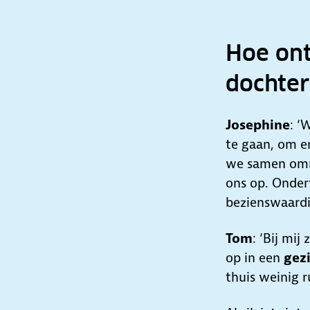
Hoe ont
dochter
Josephine
: ‘
te gaan, om e
we samen omme
ons op. Onder
bezienswaardi
Tom
: ‘Bij mij
op in een
gez
thuis weinig r