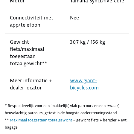
Motor
Yamaha SyncDrive Core
Connectiviteit met
Nee
app/telefoon
Gewicht
30,7 kg / 156 kg
fiets/maximaal
toegestaan
totaalgewicht**
Meer informatie +
www.giant-
dealer locator
bicycles.com
* Respectievelijk voor een 'makkelijk', vlak parcours en een 'zwaar',
heuvelachtig parcours, getest in de hoogste ondersteuningsstand
**
Maximaal toegestaan totaalgewicht
= gewicht fiets + berijder + evt.
bagage