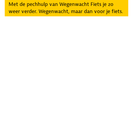
Met de pechhulp van Wegenwacht Fiets je zo
weer verder. Wegenwacht, maar dan voor je fiets.
Al vanaf 2,32 per maand.
Fietsverzekering
Met de ANWB Fietsverzekering ben je goed
verzekerd tegen diefstal en schade. Zo ga je
onbezorgd op weg.