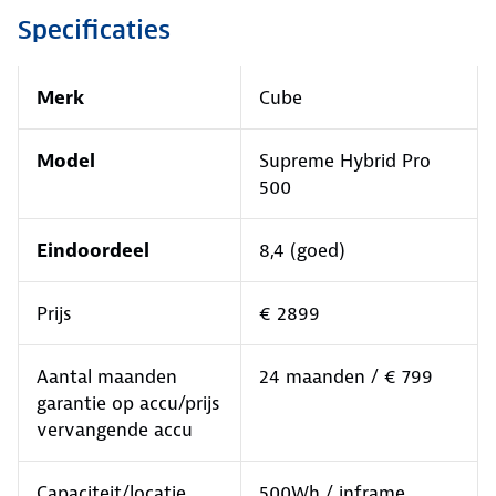
Specificaties
Merk
Cube
Model
Supreme Hybrid Pro
500
Eindoordeel
8,4 (goed)
Prijs
€ 2899
Aantal maanden
24 maanden / € 799
garantie op accu/prijs
vervangende accu
Capaciteit/locatie
500Wh / inframe