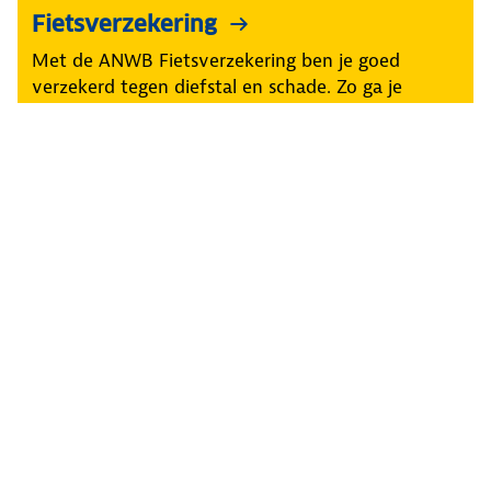
Fietsverzekering
Met de ANWB Fietsverzekering ben je goed
verzekerd tegen diefstal en schade. Zo ga je
onbezorgd op weg.
Fietsaccu kopen
Zoek op merk, model of typenummer en fiets