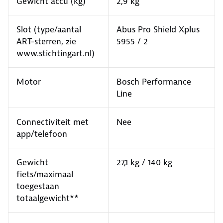
Gewicht accu (kg)
2,9 kg
Slot (type/aantal
Abus Pro Shield Xplus
ART-sterren, zie
5955 / 2
www.stichtingart.nl)
Motor
Bosch Performance
Line
Connectiviteit met
Nee
app/telefoon
Gewicht
27,1 kg / 140 kg
fiets/maximaal
toegestaan
totaalgewicht**