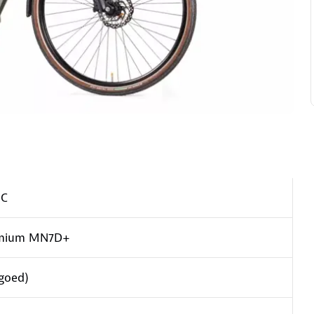
C
mium MN7D+
(goed)