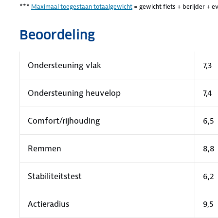
***
Maximaal toegestaan totaalgewicht
= gewicht fiets + berijder + e
Beoordeling
Ondersteuning vlak
7,3
Ondersteuning heuvelop
7,4
Comfort/rijhouding
6,5
Remmen
8,8
Stabiliteitstest
6,2
Actieradius
9,5