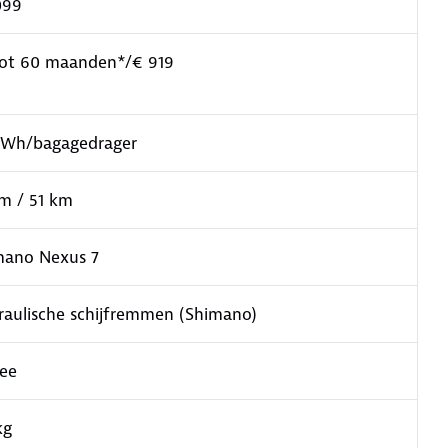
099
tot 60 maanden*/€ 919
 Wh/bagagedrager
m / 51 km
mano Nexus 7
raulische schijfremmen (Shimano)
nee
kg