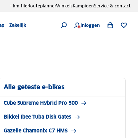
- km file
Routeplanner
Winkels
Kampioen
Service & contact
Inloggen
ap
Zakelijk
Alle geteste e-bikes
Cube Supreme Hybrid Pro 500
Bikkel Ibee Tuba Disk Gates
Gazelle Chamonix C7 HMS