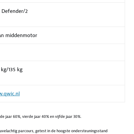
 Defender/2
an middenmotor
 kg/135 kg
.qwic.nl
e jaar 60%, vierde jaar 40% en vijfde jaar 30%.
heuvelachtig parcours, getest in de hoogste ondersteuningsstand